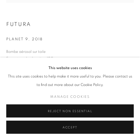
MANAGE COOKIES
FUTURA
COPYRIGHT © 2026 ART-TOGETHER
SITE BY ARTLOGIC
PLANET 9
,
2018
Bombe aérosol sur toile
Format rond - diamètre 100 cm
This website uses cookies
ENQUIRE
This site uses cookies to help make it more useful to you. Please contact us
to find out more about our Cookie Policy.
Des fonds à la bombe sans intervention de la peinture acrylique. Des «
sfumato » dans la même couleur avec une nuance différente. Des milliers
MANAGE COOKIES
de points noirs et blancs,...
REJECT NON ESSENTIAL
READ MORE
ACCEPT
SHARE