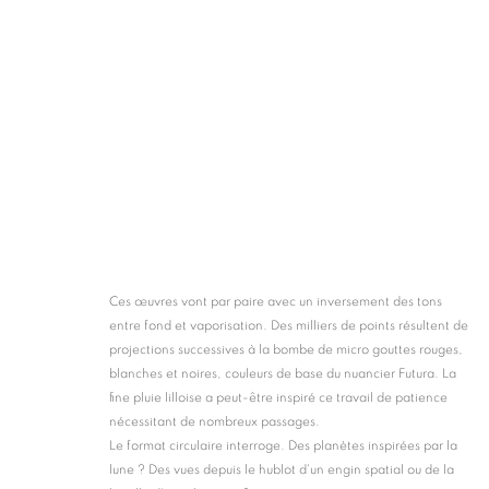
Ces œuvres vont par paire avec un inversement des tons
entre fond et vaporisation. Des milliers de points résultent de
projections successives à la bombe de micro gouttes rouges
,
blanches et noires
,
couleurs de base du nuancier Futura. La
fine pluie lilloise a peut-être inspiré ce travail de patience
nécessitant de nombreux passages.
Le format circulaire interroge. Des planètes inspirées par la
lune ? Des vues depuis le hublot d'un engin spatial ou de la