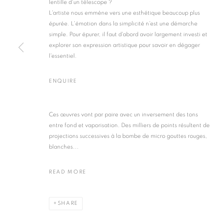
lentille d'un télescope ?
L'artiste nous emmène vers une esthétique beaucoup plus
épurée. L'émotion dans la simplicité n'est une démarche
simple. Pour épurer
,
il faut d'abord avoir largement investi et
explorer son expression artistique pour savoir en dégager
l'essentiel.
LES 5 ELEMENT
ENQUIRE
15 JANUARY - 14 MARCH 2019
Ces œuvres vont par paire avec un inversement des tons
entre fond et vaporisation. Des milliers de points résultent de
projections successives à la bombe de micro gouttes rouges,
blanches...
LES 5 ELEMENTS
READ MORE
OVERVIEW
WORKS
SHARE